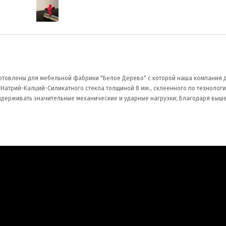
зготовлены для мебельной фабрики "Белое Дерево" с которой наша компания
Натрий-Калций-Силикатного стекла толщиной 8 мм., склеенного по технолог
выдерживать значительные механические и ударные нагрузки; Благодаря вы