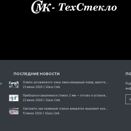
ПОСЛЕДНИЕ НОВОСТИ
ПО
Стекло штормового окна: пикосекундный лазер, криотехнология и огненный нагрев — без сверления! В шторм обзор — вопрос жизни и смерти. Центробежный стеклоочиститель вращается со скоростью более 1500 оборотов в минуту. Его сердце — идеально сбалансированное стекло. Показываем, как создаём стекло для высокоскоростного центробежного стеклоочистителя — того самого, что спасает обзор капитану в шторм! Традиционное сверление стекла для создания отверстий чревато...
по
Под
23 июня 2026 |
Glass Cmk
инф
Приборное закалённое стекло 2 мм — готово к установке! Идеальное решение для приборов, панелей управления, защитных экранов и других технических применений, где требуется высокая прочность и удобство монтажа. Стекло вырезается на пикосекундном лазере. Высококачественное приборное стекло полностью соответствует требованиям ГОСТ 10958‑2018, что гарантирует его надёжность и соответствие отраслевым стандартам. Основные характеристики: Материал: закалённое...
23 июня 2026 |
Glass Cmk
Смотрите, как лазерный станок аккуратно вырезает контур из дихроичного стекла. Игра цветов и чёткие линии — современное искусство на стыке технологий и дизайна. Дихроичное стекло — материал, который завораживает своей игрой цвета и переливами. В сочетании с точностью лазерной резки он превращается в настоящее произведение искусства. Разберёмся, почему эта технология так востребована и чем особенно привлекательно дихроичное стекло розового цвета. Что такое...
13 июня 2026 |
Glass Cmk