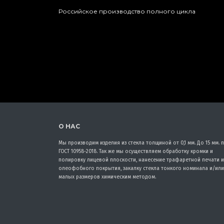
Российское производство полного цикла
О НАС
Мы производим изделия из стекла толщиной от 0,1 мм. До 15 мм. 
ГОСТ 10958-2018. Так же мы осуществляем обработку кромки и
полировку лицевой плоскости, нанесение трафаретной печати и
олеофобного покрытия, закалку стекла тонкого номинала и/или
малых размеров химическим методом.