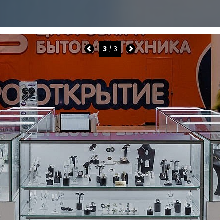
3
/ 3