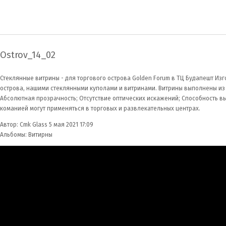
Ostrov_14_02
Стеклянные витрины - для торгового острова Golden Forum в ТЦ Будапешт И
острова, нашими стеклянными куполами и витринами. Витрины выполнены из 
Абсолютная прозрачность; Отсутствие оптических искажений; Способность 
команией могут применяться в торговых и развлекательных центрах.
Автор:
Cmk Glass
5 мая 2021 17:09
Альбомы:
Витирны